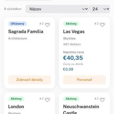
8 výsledkov
Ohlásený
# 21065
Aktívny
# 21038
Sagrada Família
Las Vegas
Architecture
Skylines
487 dielikov
Najnižšia cena
€40,35
Cena za dielik
€0,08
Zobraziť detaily
Porovnať
Aktívny
# 21034
Aktívny
# 21063
London
Neuschwanstein
Castle
Skylines