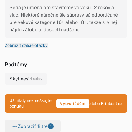
Séria je určená pre staviteľov vo veku 12 rokov a
viac. Niektoré náročnejšie súpravy sú odporúčané
pre vekové kategórie 16+ alebo 18+, takže si v nej
nájdu záľubu aj dospelí nadšenci.
Zobraziť ďalšie otázky
Podtémy
Skylines
14 setov
Už nikdy nezmeškajte
Vytvoriť účet
alebo
Prihlásiť sa
ponuku
Zobraziť filtre
1