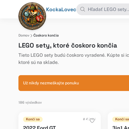
KockaLovec
Domov
Čoskoro končia
LEGO sety, ktoré čoskoro končia
Tieto LEGO sety budú čoskoro vyradené. Kúpte si ic
ktoré sú na sklade.
Už nikdy nezmeškajte ponuku
186 výsledkov
Končí sa
# 42154
Končí sa
2022 Ford GT
3in1 A