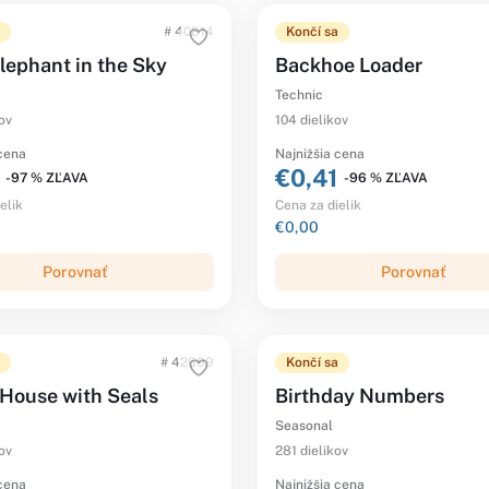
# 40814
Končí sa
lephant in the Sky
Backhoe Loader
Technic
ov
104 dielikov
 cena
Najnižšia cena
€0,41
-97 % ZĽAVA
-96 % ZĽAVA
elik
Cena za dielik
€0,00
Porovnať
Porovnať
# 42699
Končí sa
House with Seals
Birthday Numbers
Seasonal
ov
281 dielikov
 cena
Najnižšia cena