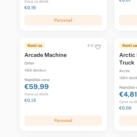
€0,01
Cena za dielik
€0,19
Porovnať
Končí sa
# 40805
Končí sa
Arcade Machine
Arctic
Truck
Other
468 dielikov
Arctic
1064 dieli
Najnižšia cena
€59,99
Najnižšia
€4,81
Cena za dielik
€0,13
Cena za di
€0,00
Porovnať