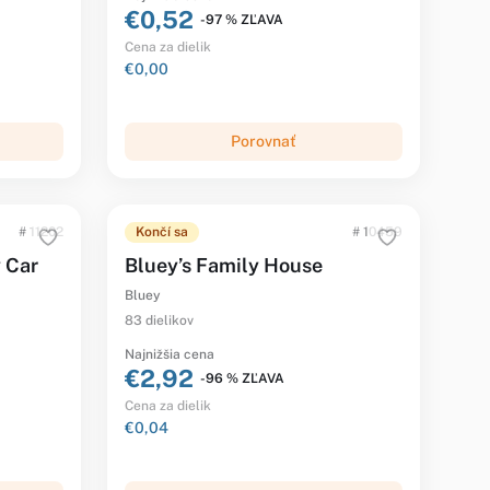
€0,52
-97 % ZĽAVA
Cena za dielik
€0,00
Porovnať
# 11202
Končí sa
# 10459
 Car
Bluey’s Family House
Bluey
83 dielikov
Najnižšia cena
€2,92
-96 % ZĽAVA
Cena za dielik
€0,04