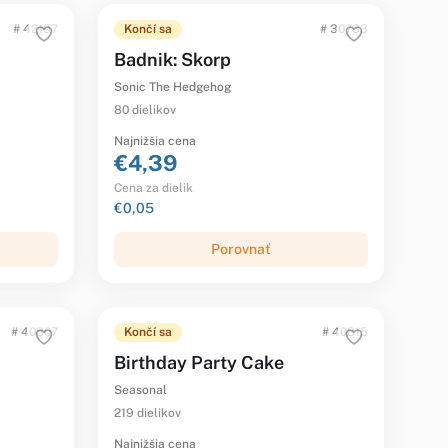
# 42197
Končí sa
# 30733
Badnik: Skorp
Sonic The Hedgehog
80 dielikov
Najnižšia cena
€4,39
Cena za dielik
€0,05
Porovnať
# 40807
Končí sa
# 40815
Birthday Party Cake
Seasonal
219 dielikov
Najnižšia cena