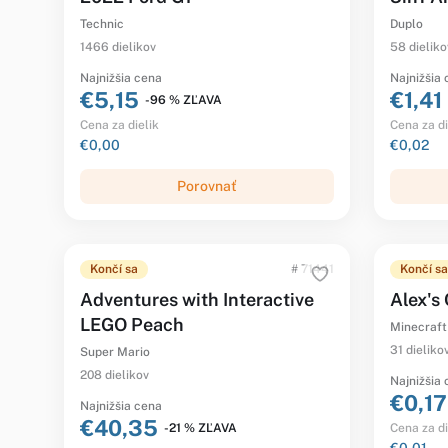
Technic
Duplo
1466 dielikov
58 dieliko
Najnižšia cena
Najnižšia
€5,15
€1,41
-96 % ZĽAVA
Cena za dielik
Cena za di
€0,00
€0,02
Porovnať
Končí sa
# 71441
Končí sa
Adventures with Interactive
Alex's
LEGO Peach
Minecraft
31 dieliko
Super Mario
208 dielikov
Najnižšia
€0,17
Najnižšia cena
€40,35
-21 % ZĽAVA
Cena za di