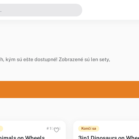
h, kým sú ešte dostupné! Zobrazené sú len sety,
# 10448
Končí sa
nimals on Wheels
3in1 Dinosaurs on Whe