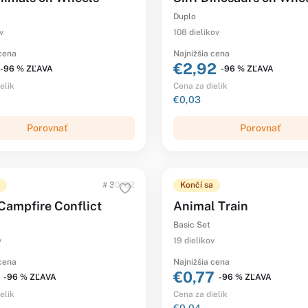
Duplo
v
108 dielikov
 cena
Najnižšia cena
€2,92
-96 % ZĽAVA
-96 % ZĽAVA
elik
Cena za dielik
€0,03
Porovnať
Porovnať
# 30732
Končí sa
 Campfire Conflict
Animal Train
Basic Set
v
19 dielikov
 cena
Najnižšia cena
€0,77
-96 % ZĽAVA
-96 % ZĽAVA
elik
Cena za dielik