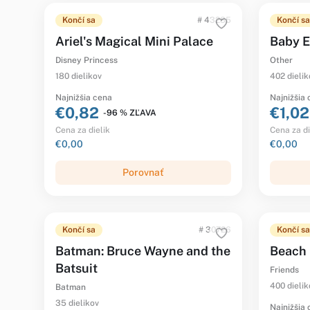
Končí sa
# 43285
Končí sa
Ariel's Magical Mini Palace
Baby E
Disney Princess
Other
180 dielikov
402 dielik
Najnižšia cena
Najnižšia
€0,82
€1,02
-96 % ZĽAVA
Cena za dielik
Cena za di
€0,00
€0,00
Porovnať
Končí sa
# 30726
Končí sa
Batman: Bruce Wayne and the
Beach 
Batsuit
Friends
400 dielik
Batman
35 dielikov
Najnižšia