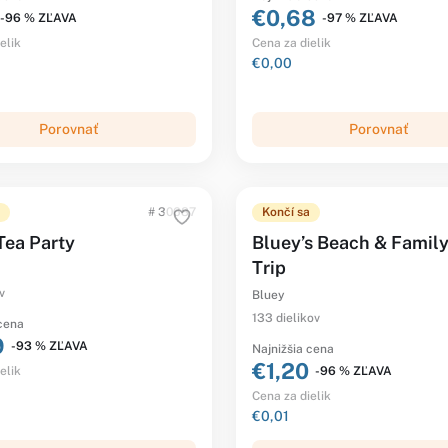
€0,68
-96 % ZĽAVA
-97 % ZĽAVA
elik
Cena za dielik
€0,00
Porovnať
Porovnať
# 30687
Končí sa
Tea Party
Bluey’s Beach & Family
Trip
v
Bluey
133 dielikov
 cena
9
-93 % ZĽAVA
Najnižšia cena
€1,20
-96 % ZĽAVA
elik
Cena za dielik
€0,01