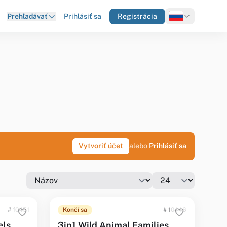
Prihlásiť sa
Registrácia
Prehľadávať
Vytvoriť účet
alebo
Prihlásiť sa
# 10451
Končí sa
# 10446
els
3in1 Wild Animal Families