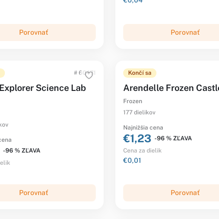
€0,04
Porovnať
Porovnať
# 60471
Končí sa
 Explorer Science Lab
Arendelle Frozen Castl
Frozen
177 dielikov
kov
Najnižšia cena
€1,23
-96 % ZĽAVA
 cena
-96 % ZĽAVA
Cena za dielik
€0,01
elik
Porovnať
Porovnať