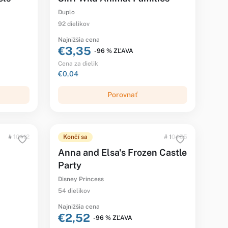
Duplo
92 dielikov
Najnižšia cena
€3,35
-96 % ZĽAVA
Cena za dielik
€0,04
Porovnať
# 10412
Končí sa
# 10455
Anna and Elsa's Frozen Castle
Party
Disney Princess
54 dielikov
Najnižšia cena
€2,52
-96 % ZĽAVA