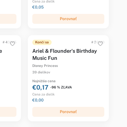
Cena za dielik
€0,05
Porovnať
# 43265
Končí sa
# 30720
e
Ariel & Flounder's Birthday
Music Fun
Disney Princess
39 dielikov
Najnižšia cena
€0,17
-96 % ZĽAVA
Cena za dielik
€0,00
Porovnať