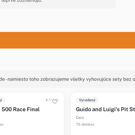
m teprve zoznamujú.
de - namiesto toho zobrazujeme všetky vyhovujúce sety bez o
ný
# 10745
Vyradený
a 500 Race Final
Guido and Luigi's Pit S
Cars
kov
75 dielikov