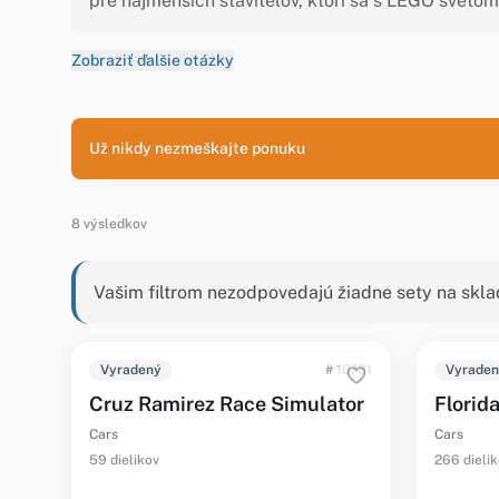
pre najmenších staviteľov, ktorí sa s LEGO sveto
Zobraziť ďalšie otázky
Už nikdy nezmeškajte ponuku
8 výsledkov
Vašim filtrom nezodpovedajú žiadne sety na skla
Vyradený
# 10731
Vyrade
Cruz Ramirez Race Simulator
Florid
Cars
Cars
59 dielikov
266 dieli