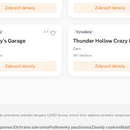
Zobraziť detaily
Zobraziť detaily
ný
# 10743
Vyradený
y's Garage
Thunder Hollow Crazy 
Cars
ov
191 dielikov
Zobraziť detaily
Zobraziť detaily
e ochranná známka skupiny LEGO Group, ktorá túto webovú stránku nesponzoru
 pomoci
Ochrana súkromia
Podmienky používania
Zásady cookies
Nast