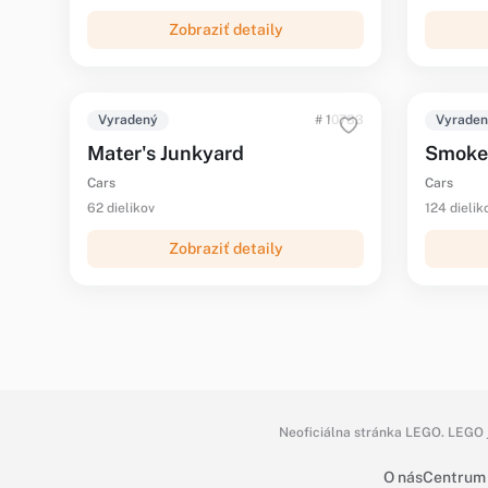
Zobraziť detaily
Vyradený
# 10733
Vyrade
Mater's Junkyard
Smoke
Cars
Cars
62 dielikov
124 dielik
Zobraziť detaily
Neoficiálna stránka LEGO. LEGO j
O nás
Centrum