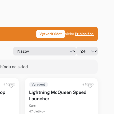
Vytvoriť účet
alebo
Prihlásiť sa
hľadu na sklad.
# 10732
Vyradený
# 10730
top
Lightning McQueen Speed
Launcher
Cars
47 dielikov