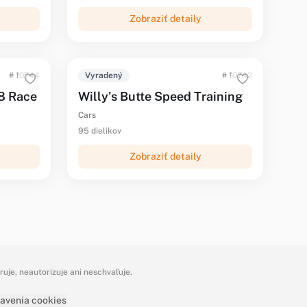
Zobraziť detaily
# 10744
Vyradený
# 10742
8 Race
Willy's Butte Speed Training
Cars
95 dielikov
Zobraziť detaily
je, neautorizuje ani neschvaľuje.
avenia cookies