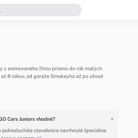
vy z animovaného filmu priamo do rúk malých
 4 až 8 rokov, od garáže Smokeyho až po závod
EGO Cars Juniors vhodné?
▾
 o jednoduchšie stavebnice navrhnuté špeciálne