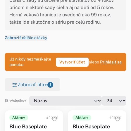
Classic sady sú určené pre staviteľov od 4 rokov,
pričom niektoré sady cieľia aj na deti od 5 rokov.
Horná veková hranica je uvedená ako 99 rokov,
takže ide skutočne o sériu pre celú rodinu.
Zobraziť ďalšie otázky
Už nikdy nezmeškajte
Vytvoriť účet
alebo
Prihlásiť sa
ponuku
Zobraziť filtre
1
18 výsledkov
Aktívny
# 10714
Aktívny
# 11025
Blue Baseplate
Blue Baseplate