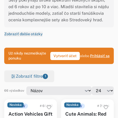
Sety pokrývajú široké spektrum vekových skupín,
od 6 rokov až po 10 a viac. Mladší stavitelia si nájdu
jednoduchšie modely, zatiaľ čo starší fanúšikovia
ocenia komplexnejšie sety ako Stredoveký hrad.
Zobraziť ďalšie otázky
Už nikdy nezmeškajte
Vytvoriť účet
alebo
Prihlásiť sa
ponuku
Zobraziť filtre
1
66 výsledkov
Novinka
Novinka
Ohlásený
# 66832
Ohlásený
# 31394
Action Vehicles Gift
Cute Animals: Red