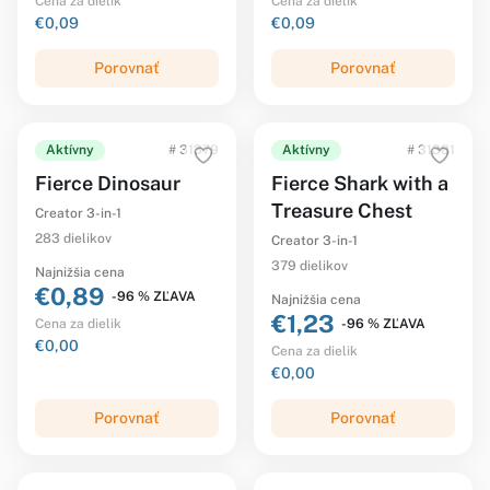
Cena za dielik
Cena za dielik
€0,09
€0,09
Porovnať
Porovnať
Aktívny
# 31379
Aktívny
# 31381
Fierce Dinosaur
Fierce Shark with a
Treasure Chest
Creator 3-in-1
283 dielikov
Creator 3-in-1
379 dielikov
Najnižšia cena
€0,89
-96 % ZĽAVA
Najnižšia cena
€1,23
-96 % ZĽAVA
Cena za dielik
€0,00
Cena za dielik
€0,00
Porovnať
Porovnať