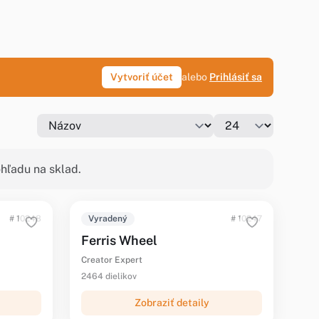
Vytvoriť účet
alebo
Prihlásiť sa
hľadu na sklad.
# 10248
Vyradený
# 10247
Ferris Wheel
Creator Expert
2464 dielikov
Zobraziť detaily