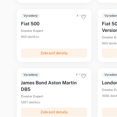
Vyradený
# 10271
Vyrade
Fiat 500
Fiat 50
Versio
Creator Expert
960 dielikov
Creator E
960 dieli
Zobraziť detaily
Vyradený
# 10262
Vyrade
James Bond Aston Martin
Londo
DB5
Creator E
1686 diel
Creator Expert
1297 dielikov
Zobraziť detaily