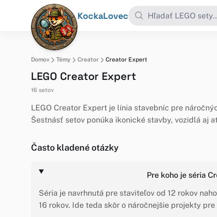
KockaLovec
Domov
Témy
Creator
Creator Expert
LEGO Creator Expert
16 setov
LEGO Creator Expert je línia stavebníc pre náročnýc
Šestnásť setov ponúka ikonické stavby, vozidlá aj a
Často kladené otázky
Pre koho je séria C
Séria je navrhnutá pre staviteľov od 12 rokov nah
16 rokov. Ide teda skôr o náročnejšie projekty pr