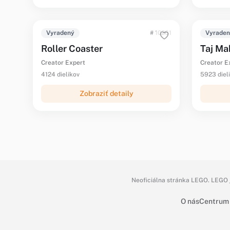
Vyradený
# 10261
Vyrade
Roller Coaster
Taj Ma
Creator Expert
Creator E
4124 dielikov
5923 diel
Zobraziť detaily
Neoficiálna stránka LEGO. LEGO j
O nás
Centrum