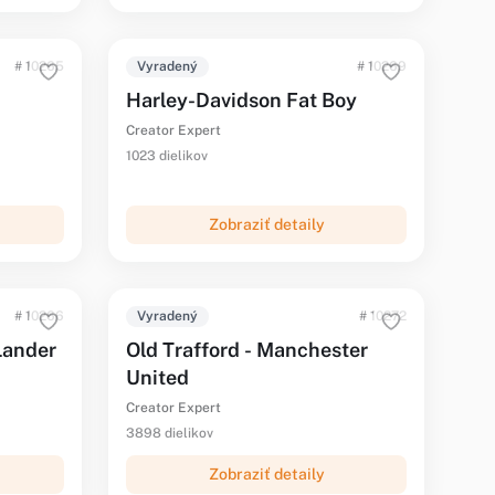
# 10265
Vyradený
# 10269
Harley-Davidson Fat Boy
Creator Expert
1023 dielikov
Zobraziť detaily
# 10266
Vyradený
# 10272
Lander
Old Trafford - Manchester
United
Creator Expert
3898 dielikov
Zobraziť detaily