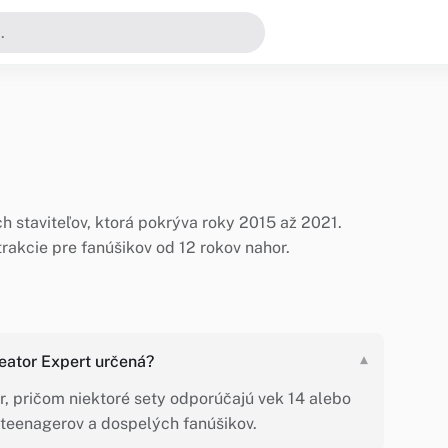
h staviteľov, ktorá pokrýva roky 2015 až 2021.
trakcie pre fanúšikov od 12 rokov nahor.
reator Expert určená?
▾
or, pričom niektoré sety odporúčajú vek 14 alebo
e teenagerov a dospelých fanúšikov.