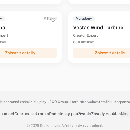
ný
# 10256
Vyradený
hal
Vestas Wind Turbine
xpert
Creator Expert
ikov
834 dielikov
Zobraziť detaily
Zobraziť detaily
e ochranná známka skupiny LEGO Group, ktorá túto webovú stránku nesponzoru
 pomoci
Ochrana súkromia
Podmienky používania
Zásady cookies
Nast
© 2026 KockaLovec. Všetky práva vyhradené.