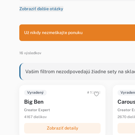
Zobraziť ďalšie otázky
Už nikdy nezmeškajte ponuku
16 výsledkov
Vašim filtrom nezodpovedajú žiadne sety na skla
Vyradený
# 10253
Vyrade
Big Ben
Carous
Creator Expert
Creator E
4167 dielikov
2670 diel
Zobraziť detaily