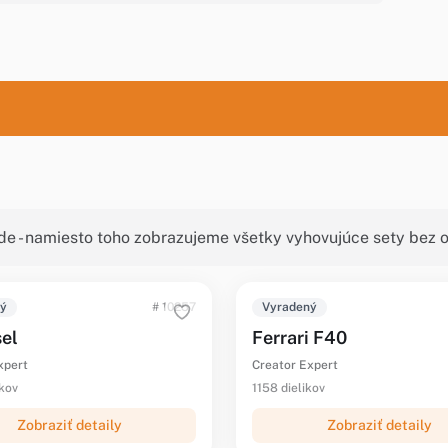
de - namiesto toho zobrazujeme všetky vyhovujúce sety bez o
ný
# 10257
Vyradený
el
Ferrari F40
xpert
Creator Expert
ikov
1158 dielikov
Zobraziť detaily
Zobraziť detaily