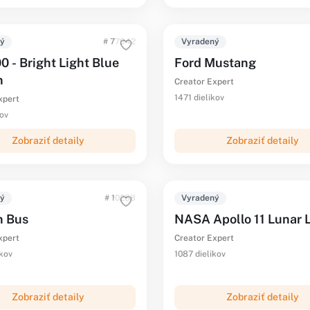
ný
# 77942
Vyradený
0 - Bright Light Blue
Ford Mustang
n
Creator Expert
1471 dielikov
xpert
kov
Zobraziť detaily
Zobraziť detaily
ný
# 10258
Vyradený
n Bus
NASA Apollo 11 Lunar 
xpert
Creator Expert
ikov
1087 dielikov
Zobraziť detaily
Zobraziť detaily