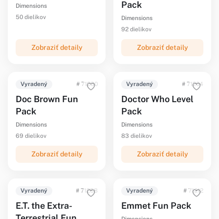
Pack
Dimensions
50 dielikov
Dimensions
92 dielikov
Zobraziť detaily
Zobraziť detaily
Vyradený
# 71230
Vyradený
# 71204
Doc Brown Fun
Doctor Who Level
Pack
Pack
Dimensions
Dimensions
69 dielikov
83 dielikov
Zobraziť detaily
Zobraziť detaily
Vyradený
# 71258
Vyradený
# 71212
E.T. the Extra-
Emmet Fun Pack
Terrestrial Fun