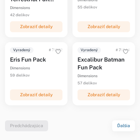
Dimensions
Pack
55 dielikov
Dimensions
42 dielikov
Zobraziť detaily
Zobraziť detaily
Vyradený
# 71232
Vyradený
# 71344
Eris Fun Pack
Excalibur Batman
Fun Pack
Dimensions
59 dielikov
Dimensions
57 dielikov
Zobraziť detaily
Zobraziť detaily
Predchádzajúca
Ďalšia