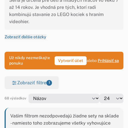
Séria je určená pre deti a mladých hráčov vo veku 7
až 14 rokov. Je vhodná pre tých, ktorí radi
kombinujú stavanie zo LEGO kociek s hraním
videohier.
Zobraziť ďalšie otázky
Už nikdy nezmeškajte
Vytvoriť účet
alebo
Prihlásiť sa
ponuku
Zobraziť filtre
1
68 výsledkov
Vašim filtrom nezodpovedajú žiadne sety na sklade
- namiesto toho zobrazujeme všetky vyhovujúce