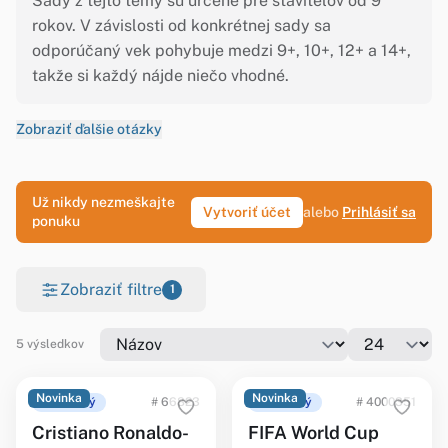
Sady z tejto témy sú určené pre staviteľov od 9
rokov. V závislosti od konkrétnej sady sa
odporúčaný vek pohybuje medzi 9+, 10+, 12+ a 14+,
takže si každý nájde niečo vhodné.
Zobraziť ďalšie otázky
Už nikdy nezmeškajte
Vytvoriť účet
alebo
Prihlásiť sa
ponuku
Zobraziť filtre
1
5 výsledkov
Novinka
Novinka
Ohlásený
# 66823
Ohlásený
# 4000351
Cristiano Ronaldo-
FIFA World Cup