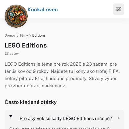
KockaLovec
Domov
Témy
Editions
LEGO Editions
23 setov
LEGO Editions je téma pre rok 2026 s 23 sadami pre
fanúšikov od 9 rokov. Nájdete tu ikony ako trofej FIFA,
helmy pilotov F1 aj hudobné predmety. Skvelý výber
pre zberateľov aj nadšencov.
Často kladené otázky
Pre aký vek sú sady LEGO Editions určené?
▾