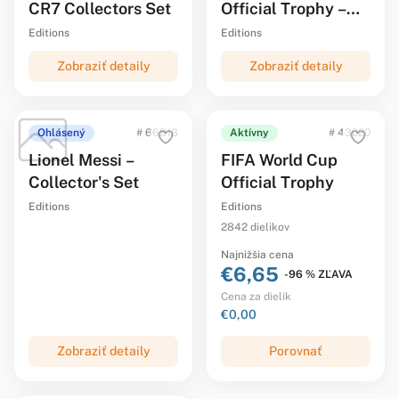
CR7 Collectors Set
Official Trophy –
Champions Edition
Editions
Editions
Zobraziť detaily
Zobraziť detaily
Ohlásený
# 66818
Aktívny
# 43020
Lionel Messi –
FIFA World Cup
Collector's Set
Official Trophy
Editions
Editions
2842 dielikov
Najnižšia cena
€6,65
-96 % ZĽAVA
Cena za dielik
€0,00
Zobraziť detaily
Porovnať