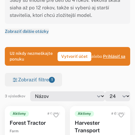
Sady sú vhodné pre deti od 4 rokov. Veková škála
siaha až po 12 rokov, takže si vyberú aj starší
stavitelia, ktorí chcú zložitejší model.
Zobraziť ďalšie otázky
Už nikdy nezmeškajte
Vytvoriť účet
alebo
Prihlásiť sa
ponuku
Zobraziť filtre
1
3 výsledkov
Aktívny
# 60181
Aktívny
# 60223
Forest Tractor
Harvester
Transport
Farm