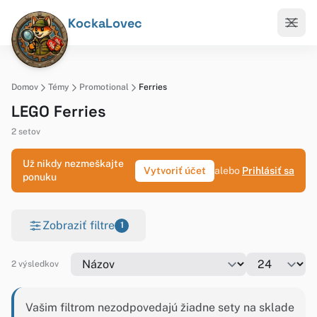
KockaLovec
Domov
Témy
Promotional
Ferries
LEGO Ferries
2 setov
Už nikdy nezmeškajte
Vytvoriť účet
alebo
Prihlásiť sa
ponuku
Zobraziť filtre
1
2 výsledkov
Vašim filtrom nezodpovedajú žiadne sety na sklade