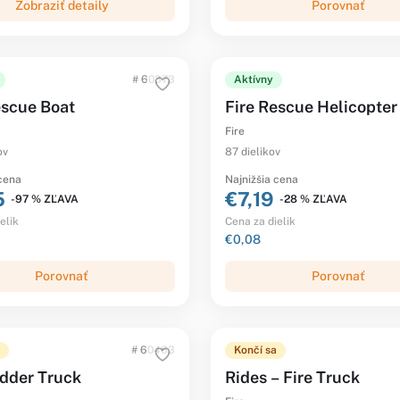
Zobraziť detaily
Porovnať
# 60373
Aktívny
escue Boat
Fire Rescue Helicopter
Fire
ov
87 dielikov
 cena
Najnižšia cena
5
€7,19
-97 % ZĽAVA
-28 % ZĽAVA
elik
Cena za dielik
€0,08
Porovnať
Porovnať
# 60463
Končí sa
adder Truck
Rides – Fire Truck