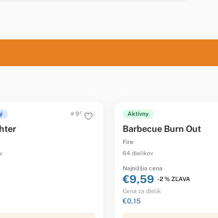
ý
# 951312
Aktívny
hter
Barbecue Burn Out
Fire
v
64 dielikov
Najnižšia cena
€9,59
-2 % ZĽAVA
Cena za dielik
€0,15