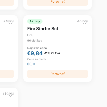
Porovnať
# 60411
Aktívny
# 60106
Fire Starter Set
Fire
90 dielikov
Najnižšia cena
€9,84
-2 % ZĽAVA
Cena za dielik
€0,11
Porovnať
# 60482