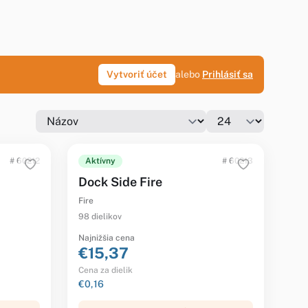
Vytvoriť účet
alebo
Prihlásiť sa
# 60212
Aktívny
# 60213
Dock Side Fire
Fire
98 dielikov
Najnižšia cena
€15,37
Cena za dielik
€0,16