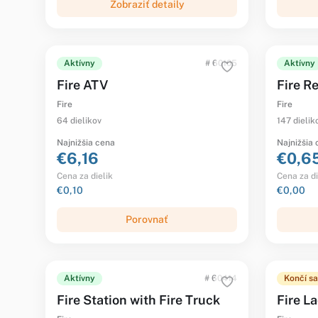
Zobraziť detaily
Aktívny
# 60105
Aktívny
Fire ATV
Fire R
Fire
Fire
64 dielikov
147 dielik
Najnižšia cena
Najnižšia
€6,16
€0,6
Cena za dielik
Cena za di
€0,10
€0,00
Porovnať
Aktívny
# 60414
Končí sa
Fire Station with Fire Truck
Fire L