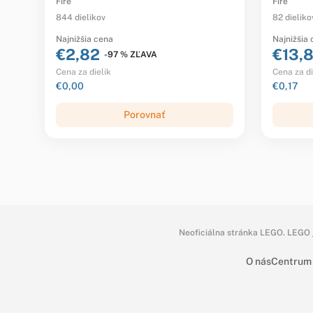
Fire
Fire
844 dielikov
82 dieliko
Najnižšia cena
Najnižšia
€2,82
€13,
-97 % ZĽAVA
Cena za dielik
Cena za di
€0,00
€0,17
Porovnať
Neoficiálna stránka LEGO. LEGO j
O nás
Centrum