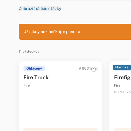
Zobraziť ďalšie otázky
Už nikdy nezmeškajte ponuku
11 výsledkov
Novinka
Ohlásený
# 6663742
Ohlásen
Fire Truck
Firefig
Fire
Fire
33 dieliko