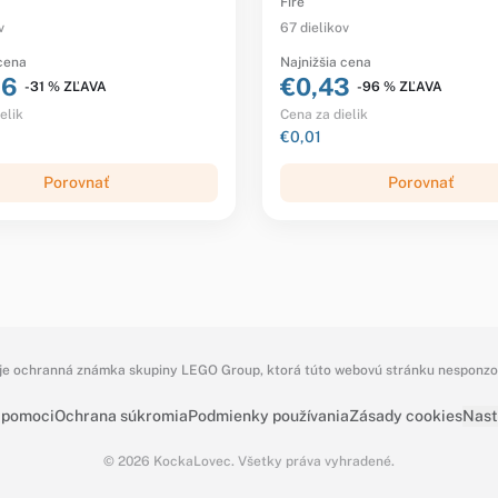
Fire
v
67 dielikov
 cena
Najnižšia cena
86
€0,43
-31 % ZĽAVA
-96 % ZĽAVA
elik
Cena za dielik
€0,01
Porovnať
Porovnať
e ochranná známka skupiny LEGO Group, ktorá túto webovú stránku nesponzoru
 pomoci
Ochrana súkromia
Podmienky používania
Zásady cookies
Nast
© 2026 KockaLovec. Všetky práva vyhradené.