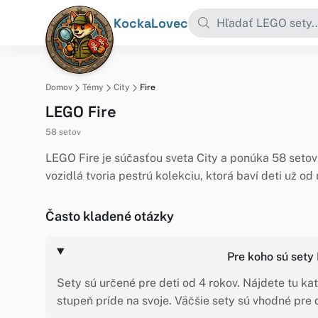
KockaLovec
Domov
Témy
City
Fire
LEGO Fire
58 setov
LEGO Fire je súčasťou sveta City a ponúka 58 setov 
vozidlá tvoria pestrú kolekciu, ktorá baví deti už 
Často kladené otázky
Pre koho sú sety
Sety sú určené pre deti od 4 rokov. Nájdete tu kat
stupeň príde na svoje. Väčšie sety sú vhodné pre d