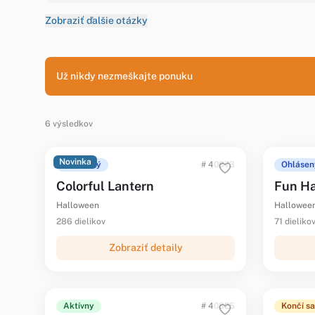
Zobraziť ďalšie otázky
Už nikdy nezmeškajte ponuku
6 výsledkov
Novinka
Ohlásený
# 40873
Ohlásen
Colorful Lantern
Fun Ha
Halloween
Hallowee
286 dielikov
71 dieliko
Zobraziť detaily
Aktívny
# 40825
Končí sa