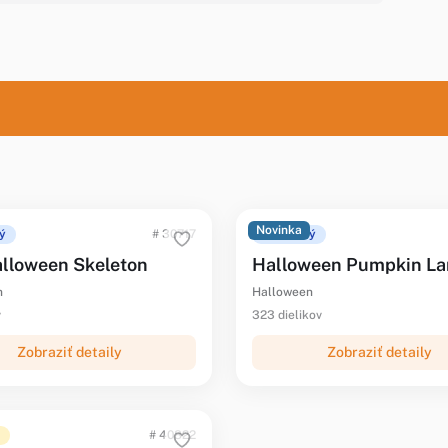
Novinka
ý
# 30717
Ohlásený
lloween Skeleton
Halloween Pumpkin La
n
Halloween
v
323 dielikov
Zobraziť detaily
Zobraziť detaily
# 40822