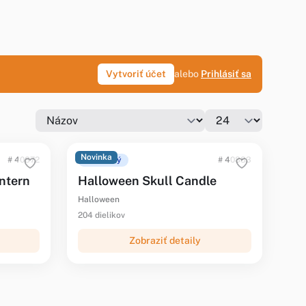
Vytvoriť účet
alebo
Prihlásiť sa
Novinka
# 40872
Ohlásený
# 40883
ntern
Halloween Skull Candle
Halloween
204 dielikov
Zobraziť detaily