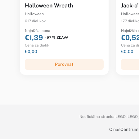
Halloween Wreath
Jack-o
Halloween
Hallowee
617 dielikov
177 dielik
Najnižšia cena
Najnižšia
€1,39
€0,5
-97 % ZĽAVA
Cena za dielik
Cena za di
€0,00
€0,00
Porovnať
Neoficiálna stránka LEGO. LEGO j
O nás
Centrum