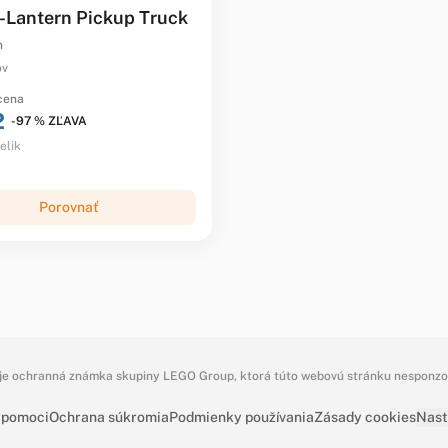
'-Lantern Pickup Truck
n
ov
 cena
2
-97 % ZĽAVA
elik
Porovnať
e ochranná známka skupiny LEGO Group, ktorá túto webovú stránku nesponzoru
 pomoci
Ochrana súkromia
Podmienky používania
Zásady cookies
Nast