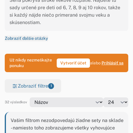
Séria pokrýva široké vekové rozpätie. Nájdete tu
sady určené pre deti od 6, 7, 8, 9 aj 10 rokov, takže
si každý nájde niečo primerané svojmu veku a
skúsenostiam.
Zobraziť ďalšie otázky
Už nikdy nezmeškajte
Vytvoriť účet
alebo
Prihlásiť sa
ponuku
Zobraziť filtre
1
32 výsledkov
Vašim filtrom nezodpovedajú žiadne sety na sklade
- namiesto toho zobrazujeme všetky vyhovujúce