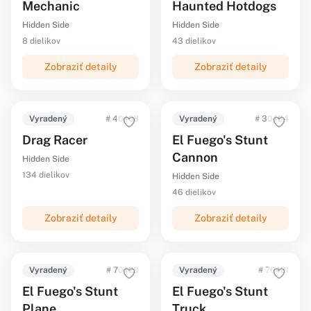
Mechanic
Haunted Hotdogs
Hidden Side
Hidden Side
8 dielikov
43 dielikov
Zobraziť detaily
Zobraziť detaily
Vyradený
# 40408
Vyradený
# 30464
Drag Racer
El Fuego's Stunt
Cannon
Hidden Side
134 dielikov
Hidden Side
46 dielikov
Zobraziť detaily
Zobraziť detaily
Vyradený
# 70429
Vyradený
# 70421
El Fuego's Stunt
El Fuego's Stunt
Plane
Truck