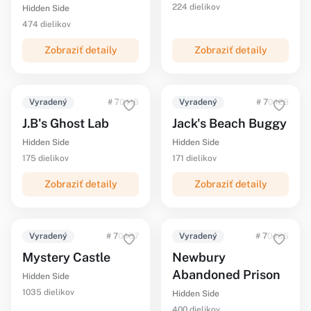
224 dielikov
Hidden Side
474 dielikov
Zobraziť detaily
Zobraziť detaily
Vyradený
# 70418
Vyradený
# 70428
J.B's Ghost Lab
Jack's Beach Buggy
Hidden Side
Hidden Side
175 dielikov
171 dielikov
Zobraziť detaily
Zobraziť detaily
Vyradený
# 70437
Vyradený
# 70435
Mystery Castle
Newbury
Abandoned Prison
Hidden Side
1035 dielikov
Hidden Side
400 dielikov