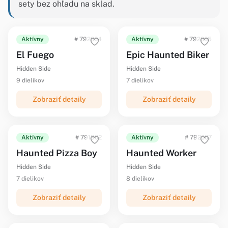
sety bez ohľadu na sklad.
Aktívny
# 792004
Aktívny
# 792005
El Fuego
Epic Haunted Biker
Hidden Side
Hidden Side
9 dielikov
7 dielikov
Zobraziť detaily
Zobraziť detaily
Aktívny
# 791902
Aktívny
# 792007
Haunted Pizza Boy
Haunted Worker
Hidden Side
Hidden Side
7 dielikov
8 dielikov
Zobraziť detaily
Zobraziť detaily