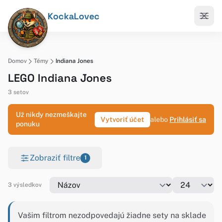
KockaLovec
Domov
Témy
Indiana Jones
LEGO Indiana Jones
3 setov
Už nikdy nezmeškajte
Vytvoriť účet
alebo
Prihlásiť sa
ponuku
Zobraziť filtre
1
3 výsledkov
Vašim filtrom nezodpovedajú žiadne sety na sklade