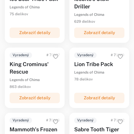
Driller
Legends of Chima
75 dielikov
Legends of Chima
629 dielikov
Zobraziť detaily
Zobraziť detaily
Vyradený
# 70227
Vyradený
# 70229
King Crominus'
Lion Tribe Pack
Rescue
Legends of Chima
78 dielikov
Legends of Chima
863 dielikov
Zobraziť detaily
Zobraziť detaily
Vyradený
# 70226
Vyradený
# 70232
Mammoth's Frozen
Sabre Tooth Tiger