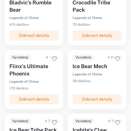
Bladvic's Rumble
Crocodile Tribe
Bear
Pack
Legends of Chima
Legends of Chima
415 dielikov
72 dielikov
Zobraziť detaily
Zobraziť detaily
Vyradený
# 70221
Vyradený
# 30256
Flinx's Ultimate
Ice Bear Mech
Phoenix
Legends of Chima
39 dielikov
Legends of Chima
172 dielikov
Zobraziť detaily
Zobraziť detaily
Vyradený
# 70230
Vyradený
# 70223
Ice Bear Tribe Pack
Icebite's Claw