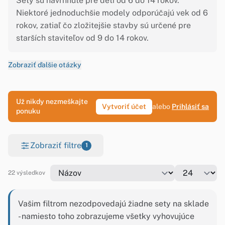
Sety sú navrhnuté pre deti od 6 do 14 rokov.
Niektoré jednoduchšie modely odporúčajú vek od 6
rokov, zatiaľ čo zložitejšie stavby sú určené pre
starších staviteľov od 9 do 14 rokov.
Zobraziť ďalšie otázky
Už nikdy nezmeškajte
Vytvoriť účet
alebo
Prihlásiť sa
ponuku
Zobraziť filtre
1
22 výsledkov
Vašim filtrom nezodpovedajú žiadne sety na sklade
- namiesto toho zobrazujeme všetky vyhovujúce