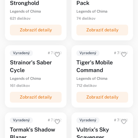
Stronghold
Pack
Legends of Chima
Legends of Chima
621 dielikov
74 dielikov
Zobraziť detaily
Zobraziť detaily
Vyradený
# 70220
Vyradený
# 70224
Strainor's Saber
Tiger's Mobile
Cycle
Command
Legends of Chima
Legends of Chima
161 dielikov
712 dielikov
Zobraziť detaily
Zobraziť detaily
Vyradený
# 70222
Vyradený
# 70228
Tormak's Shadow
Vultrix's Sky
Blazer
Scavenger