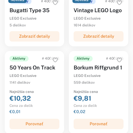
Novinka
Novinka
Ohlásený
# 4000048
Ohlásený
# 4000049
Bugatti Type 35
Vintage LEGO Logo
LEGO Exclusive
LEGO Exclusive
5 dielikov
1614 dielikov
Zobraziť detaily
Zobraziť detaily
Aktívny
# 4002016
Aktívny
# 4002015
50 Years On Track
Borkum Riffgrund 1
LEGO Exclusive
LEGO Exclusive
1141 dielikov
559 dielikov
Najnižšia cena
Najnižšia cena
€10,32
€9,81
Cena za dielik
Cena za dielik
€0,01
€0,02
Porovnať
Porovnať