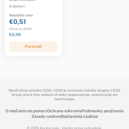
6 dielikov
Najnižšia cena
€0,51
Cena za dielik
€0,09
Porovnať
Neoficiálna stránka LEGO. LEGO je ochranná známka skupiny LEGO
Group, ktorá túto webovú stránku nesponzoruje, neautorizuje ani
neschvaľuje.
O nás
Centrum pomoci
Ochrana súkromia
Podmienky používania
Zásady cookies
Nastavenia cookies
© 2026 KockaLovec. Všetky práva vyhradené.