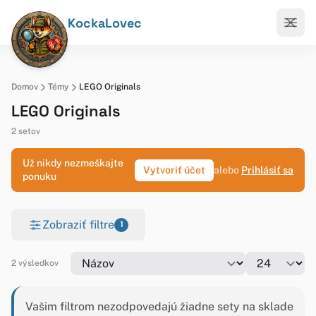
KockaLovec
Domov
Témy
LEGO Originals
LEGO Originals
2 setov
Už nikdy nezmeškajte
Vytvoriť účet
alebo
Prihlásiť sa
ponuku
Zobraziť filtre
1
2 výsledkov
Vašim filtrom nezodpovedajú žiadne sety na sklade