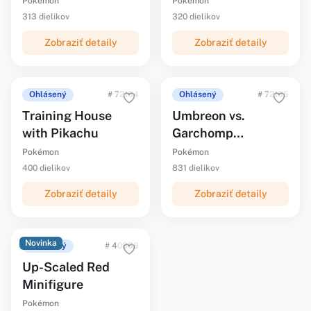
Pokémon
Pokémon
313 dielikov
320 dielikov
Zobraziť detaily
Zobraziť detaily
Ohlásený
# 72164
Ohlásený
# 72165
Training House
Umbreon vs.
with Pikachu
Garchomp
Championship
Pokémon
Pokémon
Battle
400 dielikov
831 dielikov
Zobraziť detaily
Zobraziť detaily
Novinka
Ohlásený
# 40868
Up-Scaled Red
Minifigure
Pokémon