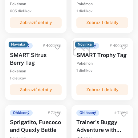
Pokémon
Pokémon
605 dielikov
1 dielikov
Zobraziť detaily
Zobraziť detaily
Novinka
Novinka
Ohlásený
# 4000703
Ohlásený
# 4000702
SMART Sitrus
SMART Trophy Tag
Berry Tag
Pokémon
1 dielikov
Pokémon
1 dielikov
Zobraziť detaily
Zobraziť detaily
Ohlásený
# 72158
Ohlásený
# 72156
Sprigatito, Fuecoco
Trainer's Buggy
and Quaxly Battle
Adventure with
Squirtle