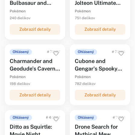
Bulbasaur and
Jolteon Ultimate
Bidoof
Battle
Pokémon
Pokémon
240 dielikov
751 dielikov
Zobraziť detaily
Zobraziť detaily
Ohlásený
# 72157
Ohlásený
# 72166
Charmander and
Cubone and
Geodude's Cavern
Gengar's Spooky
Clash
Showdown
Pokémon
Pokémon
198 dielikov
782 dielikov
Zobraziť detaily
Zobraziť detaily
Ohlásený
# 40887
Ohlásený
# 72161
Ditto as Squirtle:
Drone Search for
Movie Night
Mythical Mew