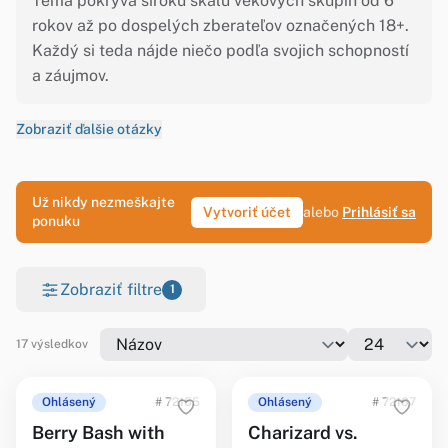
Téma pokrýva širokú škálu vekových skupín od 6
rokov až po dospelých zberateľov označených 18+.
Každý si teda nájde niečo podľa svojich schopností
a záujmov.
Zobraziť ďalšie otázky
Už nikdy nezmeškajte
Vytvoriť účet
alebo
Prihlásiť sa
ponuku
Zobraziť filtre
1
17 výsledkov
Ohlásený
# 72155
Ohlásený
# 72167
Berry Bash with
Charizard vs.