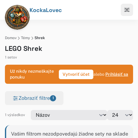
KockaLovec
Domov
Témy
Shrek
LEGO Shrek
1 setov
Už nikdy nezmeškajte
Vytvoriť účet
alebo
Prihlásiť sa
ponuku
Zobraziť filtre
1
1 výsledkov
Vašim filtrom nezodpovedajú žiadne sety na sklade