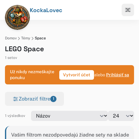
KockaLovec
Domov
Témy
Space
LEGO Space
1 setov
Už nikdy nezmeškajte
Vytvoriť účet
alebo
Prihlásiť sa
ponuku
Zobraziť filtre
1
1 výsledkov
Vašim filtrom nezodpovedajú žiadne sety na sklade