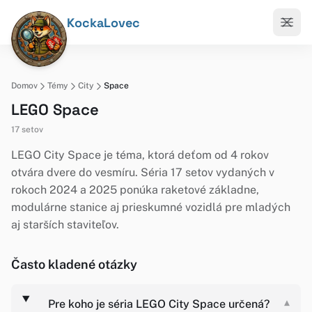
KockaLovec
Domov
Témy
City
Space
LEGO Space
17 setov
LEGO City Space je téma, ktorá deťom od 4 rokov
otvára dvere do vesmíru. Séria 17 setov vydaných v
rokoch 2024 a 2025 ponúka raketové základne,
modulárne stanice aj prieskumné vozidlá pre mladých
aj starších staviteľov.
Často kladené otázky
Pre koho je séria LEGO City Space určená?
▾