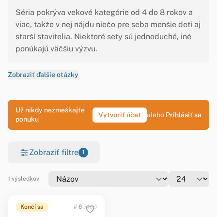
Séria pokrýva vekové kategórie od 4 do 8 rokov a
viac, takže v nej nájdu niečo pre seba menšie deti aj
starší stavitelia. Niektoré sety sú jednoduché, iné
ponúkajú väčšiu výzvu.
Zobraziť ďalšie otázky
Už nikdy nezmeškajte
Vytvoriť účet
alebo
Prihlásiť sa
ponuku
Zobraziť filtre
1
1 výsledkov
Končí sa
# 60430