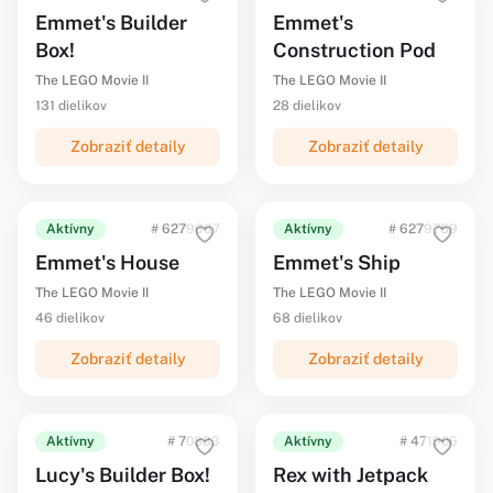
Emmet's Builder
Emmet's
Box!
Construction Pod
The LEGO Movie II
The LEGO Movie II
131 dielikov
28 dielikov
Zobraziť detaily
Zobraziť detaily
Aktívny
# 6279667
Aktívny
# 6279759
Emmet's House
Emmet's Ship
The LEGO Movie II
The LEGO Movie II
46 dielikov
68 dielikov
Zobraziť detaily
Zobraziť detaily
Aktívny
# 70833
Aktívny
# 471906
Lucy's Builder Box!
Rex with Jetpack