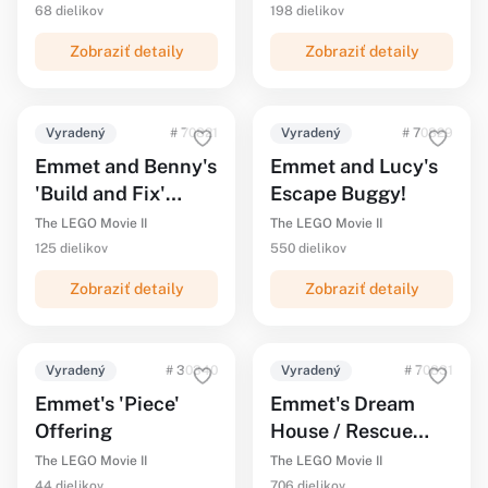
68 dielikov
198 dielikov
Zobraziť detaily
Zobraziť detaily
Vyradený
# 70821
Vyradený
# 70829
Emmet and Benny's
Emmet and Lucy's
'Build and Fix'
Escape Buggy!
Workshop!
The LEGO Movie II
The LEGO Movie II
125 dielikov
550 dielikov
Zobraziť detaily
Zobraziť detaily
Vyradený
# 30340
Vyradený
# 70831
Emmet's 'Piece'
Emmet's Dream
Offering
House / Rescue
Rocket!
The LEGO Movie II
The LEGO Movie II
44 dielikov
706 dielikov