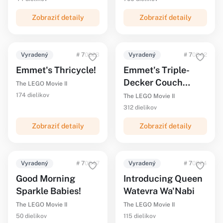
Zobraziť detaily
Zobraziť detaily
Vyradený
# 70823
Vyradený
# 70842
Emmet's Thricycle!
Emmet's Triple-
Decker Couch
The LEGO Movie II
Mech
174 dielikov
The LEGO Movie II
312 dielikov
Zobraziť detaily
Zobraziť detaily
Vyradený
# 70847
Vyradený
# 70824
Good Morning
Introducing Queen
Sparkle Babies!
Watevra Wa'Nabi
The LEGO Movie II
The LEGO Movie II
50 dielikov
115 dielikov