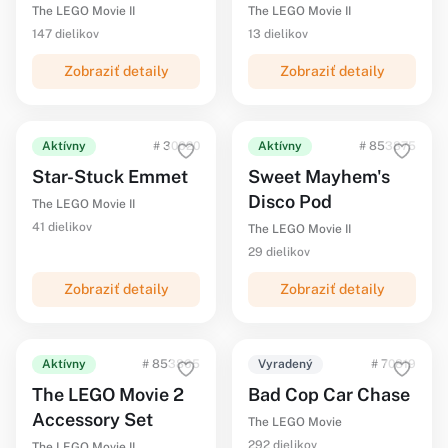
The LEGO Movie II
The LEGO Movie II
147 dielikov
13 dielikov
Zobraziť detaily
Zobraziť detaily
Aktívny
# 30620
Aktívny
# 853875
Star-Stuck Emmet
Sweet Mayhem's
Disco Pod
The LEGO Movie II
41 dielikov
The LEGO Movie II
29 dielikov
Zobraziť detaily
Zobraziť detaily
Aktívny
# 853865
Vyradený
# 70819
The LEGO Movie 2
Bad Cop Car Chase
Accessory Set
The LEGO Movie
292 dielikov
The LEGO Movie II