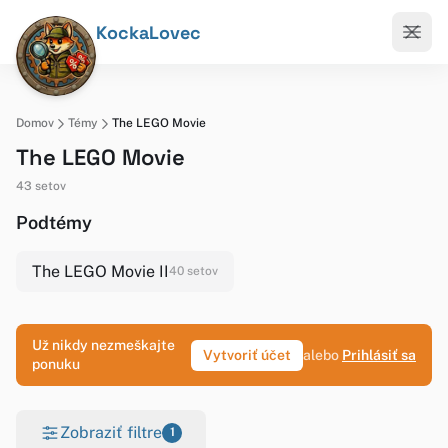
KockaLovec
Domov
Témy
The LEGO Movie
The LEGO Movie
43 setov
Podtémy
The LEGO Movie II
40 setov
Už nikdy nezmeškajte
Vytvoriť účet
alebo
Prihlásiť sa
ponuku
Zobraziť filtre
1