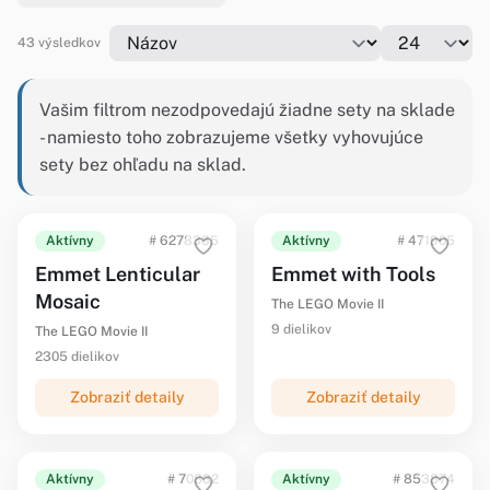
43 výsledkov
Vašim filtrom nezodpovedajú žiadne sety na sklade
- namiesto toho zobrazujeme všetky vyhovujúce
sety bez ohľadu na sklad.
Aktívny
# 6278335
Aktívny
# 471905
Emmet Lenticular
Emmet with Tools
Mosaic
The LEGO Movie II
9 dielikov
The LEGO Movie II
2305 dielikov
Zobraziť detaily
Zobraziť detaily
Aktívny
# 70832
Aktívny
# 853874