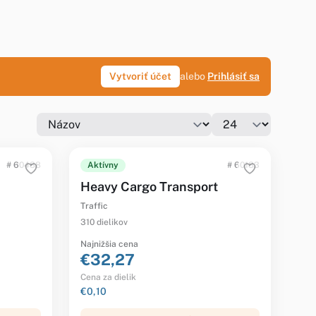
Vytvoriť účet
alebo
Prihlásiť sa
# 60488
Aktívny
# 60183
Heavy Cargo Transport
Traffic
310 dielikov
Najnižšia cena
€32,27
Cena za dielik
€0,10