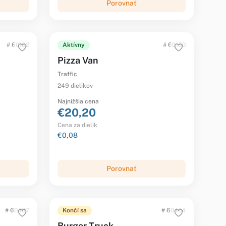
Porovnať
# 60182
Aktívny
# 60150
Pizza Van
Traffic
249 dielikov
Najnižšia cena
€20,20
Cena za dielik
€0,08
Porovnať
# 60487
Končí sa
# 60404
Burger Truck