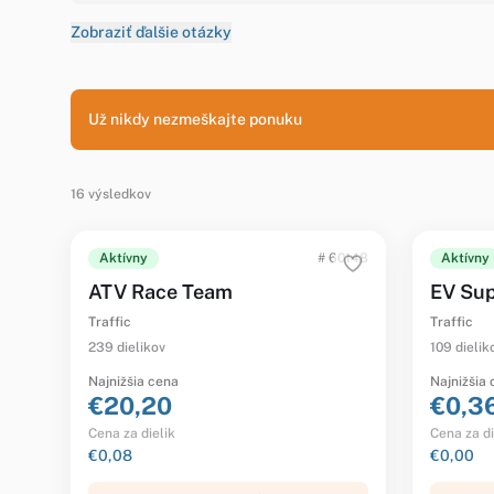
Zobraziť ďalšie otázky
Už nikdy nezmeškajte ponuku
16 výsledkov
Aktívny
# 60148
Aktívny
ATV Race Team
EV Sup
Traffic
Traffic
239 dielikov
109 dielik
Najnižšia cena
Najnižšia
€20,20
€0,3
Cena za dielik
Cena za di
€0,08
€0,00