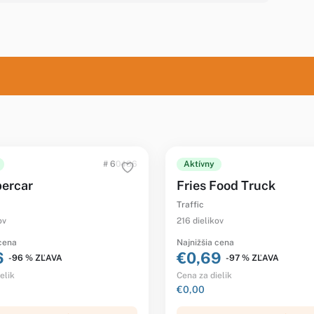
# 60486
Aktívny
ercar
Fries Food Truck
Traffic
ov
216 dielikov
 cena
Najnižšia cena
6
€0,69
-96 % ZĽAVA
-97 % ZĽAVA
elik
Cena za dielik
€0,00