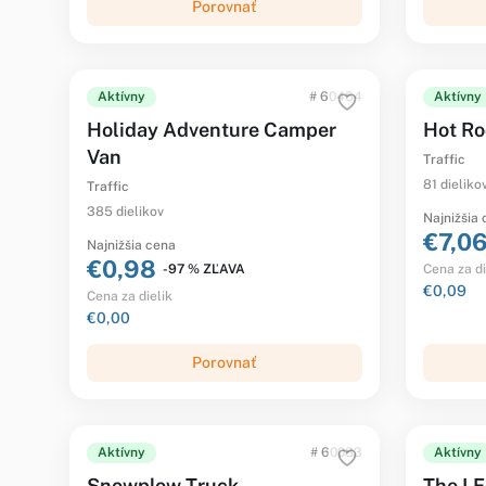
Porovnať
Aktívny
# 60454
Aktívny
Holiday Adventure Camper
Hot R
Van
Traffic
81 dieliko
Traffic
385 dielikov
Najnižšia
€7,0
Najnižšia cena
€0,98
-97 % ZĽAVA
Cena za di
€0,09
Cena za dielik
€0,00
Porovnať
Aktívny
# 60083
Aktívny
Snowplow Truck
The L