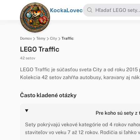
KockaLovec
Domov
Témy
City
Traffic
LEGO Traffic
42 setov
LEGO Traffic je súčasťou sveta City a od roku 2015
Kolekcia 42 setov zahŕňa autobusy, karavany aj nákl
Často kladené otázky
Pre koho sú sety z
Sety pokrývajú vekové kategórie od 4 rokov nahor,
staviteľov vo veku 7 až 12 rokov. Rodičia si ľahko