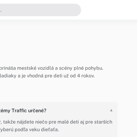
 prináša mestské vozidlá a scény plné pohybu.
adiaky a je vhodná pre deti už od 4 rokov.
 témy Traffic určené?
▾
 takže nájdete niečo pre malé deti aj pre starších
 vyberú podľa veku dieťaťa.