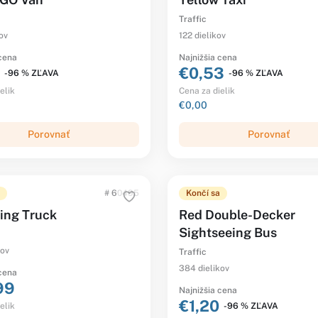
Traffic
ov
122 dielikov
 cena
Najnižšia cena
€0,53
-96 % ZĽAVA
-96 % ZĽAVA
elik
Cena za dielik
€0,00
Porovnať
Porovnať
# 60495
Končí sa
ing Truck
Red Double-Decker
Sightseeing Bus
kov
Traffic
384 dielikov
 cena
99
Najnižšia cena
€1,20
-96 % ZĽAVA
elik