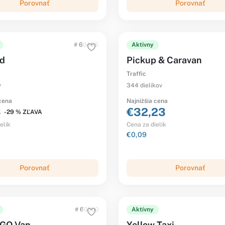
Porovnať
Porovnať
# 60485
Aktívny
od
Pickup & Caravan
Traffic
v
344 dielikov
 cena
Najnižšia cena
6
€32,23
-29 % ZĽAVA
elik
Cena za dielik
€0,09
Porovnať
Porovnať
# 60500
Aktívny
EGO Van
Yellow Taxi