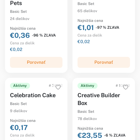
Pets
Basic Set
65 dielikov
Basic Set
24 dielikov
Najnižšia cena
€1,01
-97 % ZĽAVA
Najnižšia cena
€0,36
-96 % ZĽAVA
Cena za dielik
€0,02
Cena za dielik
€0,02
Porovnať
Porovnať
Aktívny
# 30712
Aktívny
# 10853
Celebration Cake
Creative Builder
Box
Basic Set
9 dielikov
Basic Set
78 dielikov
Najnižšia cena
€0,17
Najnižšia cena
€23,55
-6 % ZĽAVA
Cena za dielik