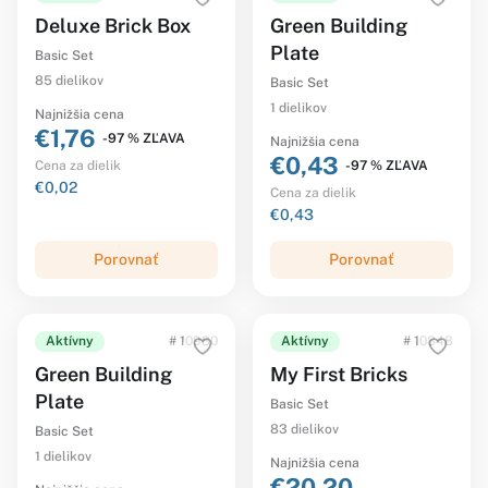
Deluxe Brick Box
Green Building
Plate
Basic Set
85 dielikov
Basic Set
1 dielikov
Najnižšia cena
€1,76
-97 % ZĽAVA
Najnižšia cena
€0,43
-97 % ZĽAVA
Cena za dielik
€0,02
Cena za dielik
€0,43
Porovnať
Porovnať
Aktívny
# 10980
Aktívny
# 10848
Green Building
My First Bricks
Plate
Basic Set
83 dielikov
Basic Set
1 dielikov
Najnižšia cena
€20,20