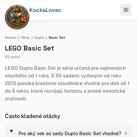
KockaLovec
Domov
Témy
Duplo
Basic Set
LEGO Basic Set
55 setov
LEGO Duplo Basic Set je séria určená pre najmenších
staviteľov od 1 roka. S 55 sadami vydanými od roku
2015 ponúka kreatívne stavebnice vhodné pre deti od 1
do 5 rokov, ktoré rozvíjajú fantáziu a jemné motorické
zručnosti.
Často kladené otázky
Pre aký vek sú sady Duplo Basic Set vhodné?
▾