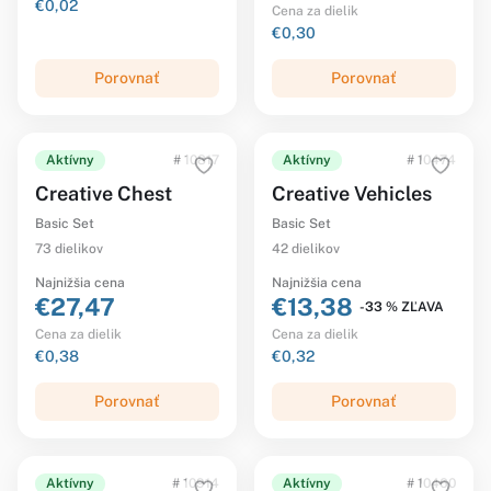
€0,02
Cena za dielik
€0,30
Porovnať
Porovnať
Aktívny
# 10817
Aktívny
# 10474
Creative Chest
Creative Vehicles
Basic Set
Basic Set
73 dielikov
42 dielikov
Najnižšia cena
Najnižšia cena
€27,47
€13,38
-33 % ZĽAVA
Cena za dielik
Cena za dielik
€0,38
€0,32
Porovnať
Porovnať
Aktívny
# 10914
Aktívny
# 10460