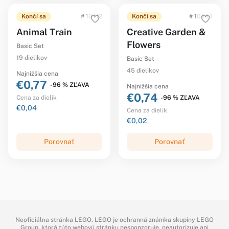
Končí sa
# 10412
Končí sa
# 10444
Animal Train
Creative Garden &
Flowers
Basic Set
19 dielikov
Basic Set
45 dielikov
Najnižšia cena
€0,77
-96 % ZĽAVA
Najnižšia cena
€0,74
-96 % ZĽAVA
Cena za dielik
€0,04
Cena za dielik
€0,02
Porovnať
Porovnať
Neoficiálna stránka LEGO. LEGO je ochranná známka skupiny LEGO
Group, ktorá túto webovú stránku nesponzoruje, neautorizuje ani