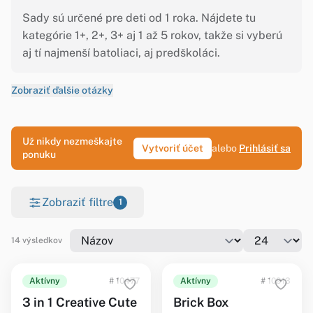
Sady sú určené pre deti od 1 roka. Nájdete tu
kategórie 1+, 2+, 3+ aj 1 až 5 rokov, takže si vyberú
aj tí najmenší batoliaci, aj predškoláci.
Zobraziť ďalšie otázky
Už nikdy nezmeškajte
Vytvoriť účet
alebo
Prihlásiť sa
ponuku
Zobraziť filtre
1
14 výsledkov
Aktívny
# 10477
Aktívny
# 10913
3 in 1 Creative Cute
Brick Box