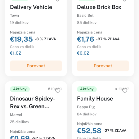
Delivery Vehicle
Deluxe Brick Box
Town
Basic Set
19 dielikov
85 dielikov
Najnižšia cena
Najnižšia cena
€19,35
€1,76
-3 % ZĽAVA
-97 % ZĽAVA
Cena za dielik
Cena za dielik
€1,02
€0,02
Porovnať
Porovnať
Aktívny
# 10463
Aktívny
# 10467
Dinosaur Spidey-
Family House
Rex vs. Green
Peppa Pig
Goblin
84 dielikov
Marvel
25 dielikov
Najnižšia cena
€52,58
-27 % ZĽAVA
Najnižšia cena
€0,69
-97 % ZĽAVA
Cena za dielik