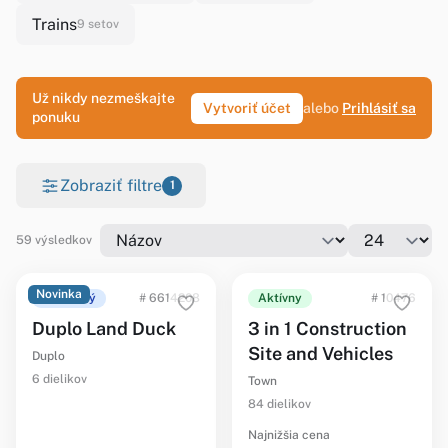
Trains
9 setov
Už nikdy nezmeškajte
Vytvoriť účet
alebo
Prihlásiť sa
ponuku
Zobraziť filtre
1
59 výsledkov
Novinka
Ohlásený
# 6614208
Aktívny
# 10476
Duplo Land Duck
3 in 1 Construction
Site and Vehicles
Duplo
6 dielikov
Town
84 dielikov
Najnižšia cena