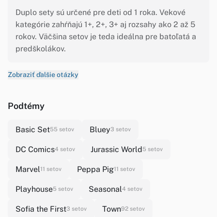
Duplo sety sú určené pre deti od 1 roka. Vekové
kategórie zahŕňajú 1+, 2+, 3+ aj rozsahy ako 2 až 5
rokov. Väčšina setov je teda ideálna pre batoľatá a
predškolákov.
Zobraziť ďalšie otázky
Podtémy
Basic Set
Bluey
55 setov
3 setov
DC Comics
Jurassic World
4 setov
5 setov
Marvel
Peppa Pig
11 setov
11 setov
Playhouse
Seasonal
5 setov
4 setov
Sofia the First
Town
3 setov
92 setov