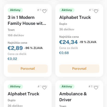
Aktívny
# 10470
Aktívny
# 10915
3 in 1 Modern
Alphabet Truck
Family House with
Duplo
Figures
36 dielikov
Town
166 dielikov
Najnižšia cena
€24,34
-19 % ZĽAVA
Najnižšia cena
€2,89
-96 % ZĽAVA
Cena za dielik
€0,68
Cena za dielik
€0,02
Porovnať
Porovnať
Aktívny
# 10421
Aktívny
# 10447
Alphabet Truck
Ambulance &
Driver
Duplo
36 dielikov
Town