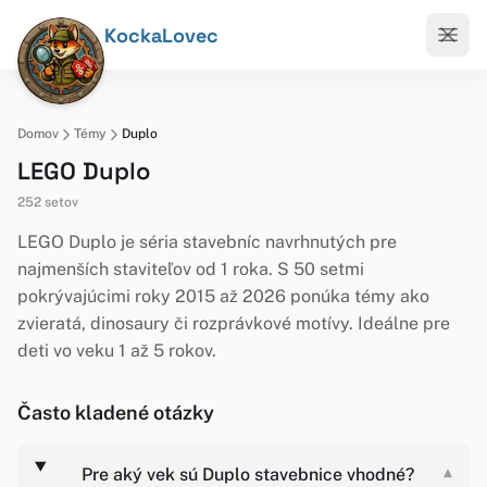
KockaLovec
Domov
Témy
Duplo
LEGO Duplo
252 setov
LEGO Duplo je séria stavebníc navrhnutých pre
najmenších staviteľov od 1 roka. S 50 setmi
pokrývajúcimi roky 2015 až 2026 ponúka témy ako
zvieratá, dinosaury či rozprávkové motívy. Ideálne pre
deti vo veku 1 až 5 rokov.
Často kladené otázky
Pre aký vek sú Duplo stavebnice vhodné?
▾