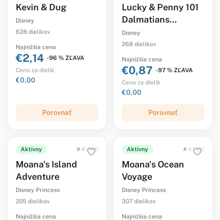
Kevin & Dug
Lucky & Penny 101
Dalmatians
Disney
Puppies
628 dielikov
Disney
268 dielikov
Najnižšia cena
€2,14
-96 % ZĽAVA
Najnižšia cena
€0,87
-97 % ZĽAVA
Cena za dielik
€0,00
Cena za dielik
€0,00
Porovnať
Porovnať
Aktívny
# 41149
Aktívny
# 41150
Moana's Island
Moana's Ocean
Adventure
Voyage
Disney Princess
Disney Princess
205 dielikov
307 dielikov
Najnižšia cena
Najnižšia cena