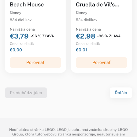
Beach House
Cruella de Vil's
Dresses
Disney
Disney
834 dielikov
524 dielikov
Najnižšia cena
Najnižšia cena
€3,79
€2,98
-96 % ZĽAVA
-96 % ZĽAVA
Cena za dielik
Cena za dielik
€0,00
€0,01
Porovnať
Porovnať
Predchádzajúca
Ďalšia
Neoficiálna stránka LEGO. LEGO je ochranná známka skupiny LEGO
Group, ktorá túto webovú stránku nesponzoruje, neautorizuje ani