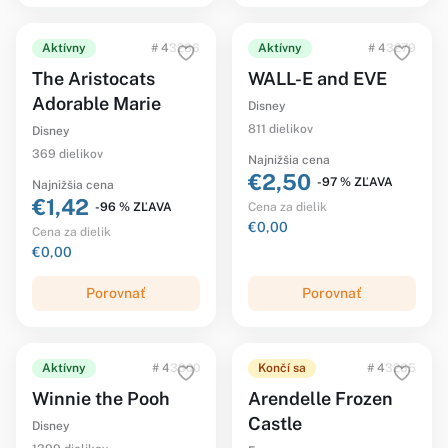
Aktívny
# 43286
Aktívny
# 43279
The Aristocats
WALL-E and EVE
Adorable Marie
Disney
811 dielikov
Disney
369 dielikov
Najnižšia cena
€2,50
-97 % ZĽAVA
Najnižšia cena
€1,42
-96 % ZĽAVA
Cena za dielik
€0,00
Cena za dielik
€0,00
Porovnať
Porovnať
Aktívny
# 43300
Končí sa
# 43265
Winnie the Pooh
Arendelle Frozen
Castle
Disney