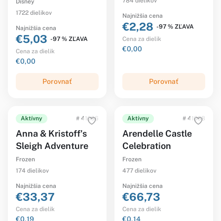
784 dielikov
Disney
1722 dielikov
Najnižšia cena
€2,28
-97 % ZĽAVA
Najnižšia cena
€5,03
-97 % ZĽAVA
Cena za dielik
€0,00
Cena za dielik
€0,00
Porovnať
Porovnať
Aktívny
# 41066
Aktívny
# 41068
Anna & Kristoff's
Arendelle Castle
Sleigh Adventure
Celebration
Frozen
Frozen
174 dielikov
477 dielikov
Najnižšia cena
Najnižšia cena
€33,37
€66,73
Cena za dielik
Cena za dielik
€0,19
€0,14