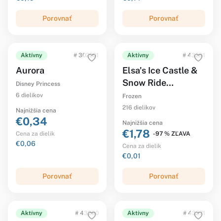
Porovnať
Porovnať
Aktívny
# 302001
Aktívny
# 43281
Aurora
Elsa's Ice Castle &
Snow Ride
Disney Princess
Adventure
6 dielikov
Frozen
216 dielikov
Najnižšia cena
€0,34
Najnižšia cena
€1,78
-97 % ZĽAVA
Cena za dielik
€0,06
Cena za dielik
€0,01
Porovnať
Porovnať
Aktívny
# 43290
Aktívny
# 43271