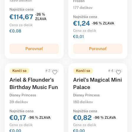
1399 dielikov
Frozen
177 dielikov
Najnižšia cena
-26 %
€114,67
Najnižšia cena
ZĽAVA
€1,24
-96 % ZĽAVA
Cena za dielik
€0,08
Cena za dielik
€0,01
Porovnať
Porovnať
Končí sa
# 30720
Končí sa
# 43285
Ariel & Flounder's
Ariel's Magical Mini
Birthday Music Fun
Palace
Disney Princess
Disney Princess
39 dielikov
180 dielikov
Najnižšia cena
Najnižšia cena
€0,17
€0,82
-96 % ZĽAVA
-96 % ZĽAVA
Cena za dielik
Cena za dielik
€0,00
€0,00