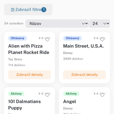
Zobraziť filtre
1
34 výsledkov
Ohlásený
# 43307
Ohlásený
# 43302
Alien with Pizza
Main Street, U.S.A.
Planet Rocket Ride
Disney
3899 dielikov
Toy Story
714 dielikov
Zobraziť detaily
Zobraziť detaily
Aktívny
# 43269
Aktívny
# 43257
101 Dalmatians
Angel
Puppy
Disney