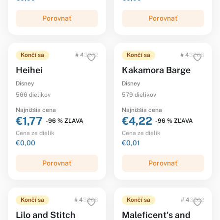
Porovnať
Porovnať
Končí sa
# 43272
Končí sa
# 43258
Heihei
Kakamora Barge
Disney
Disney
566 dielikov
579 dielikov
Najnižšia cena
Najnižšia cena
€1,77
€4,22
-96 % ZĽAVA
-96 % ZĽAVA
Cena za dielik
Cena za dielik
€0,00
€0,01
Porovnať
Porovnať
Končí sa
# 43268
Končí sa
# 43262
Lilo and Stitch
Maleficent's and