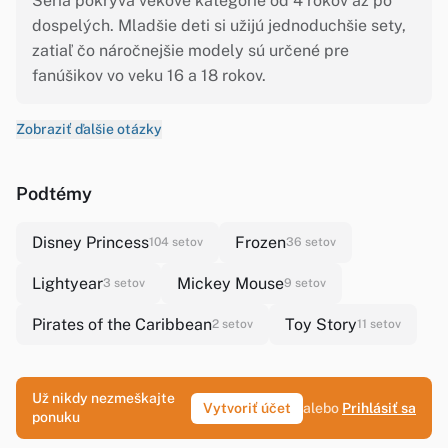
Séria pokrýva vekové kategórie od 4 rokov až po
dospelých. Mladšie deti si užijú jednoduchšie sety,
zatiaľ čo náročnejšie modely sú určené pre
fanúšikov vo veku 16 a 18 rokov.
Zobraziť ďalšie otázky
Podtémy
Disney Princess
Frozen
104 setov
36 setov
Lightyear
Mickey Mouse
3 setov
9 setov
Pirates of the Caribbean
Toy Story
2 setov
11 setov
Už nikdy nezmeškajte
Vytvoriť účet
alebo
Prihlásiť sa
ponuku