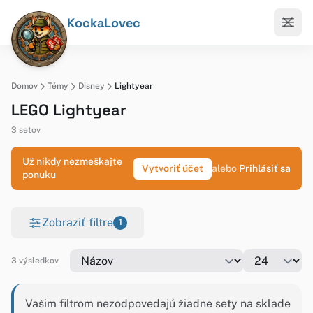
KockaLovec
Domov
Témy
Disney
Lightyear
LEGO Lightyear
3 setov
Už nikdy nezmeškajte
Vytvoriť účet
alebo
Prihlásiť sa
ponuku
Zobraziť filtre
1
3 výsledkov
Vašim filtrom nezodpovedajú žiadne sety na sklade