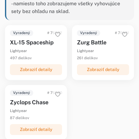
- namiesto toho zobrazujeme všetky vyhovujúce
sety bez ohľadu na sklad.
Vyradený
# 76832
Vyradený
# 76831
XL-15 Spaceship
Zurg Battle
Lightyear
Lightyear
497 dielikov
261 dielikov
Zobraziť detaily
Zobraziť detaily
Vyradený
# 76830
Zyclops Chase
Lightyear
87 dielikov
Zobraziť detaily