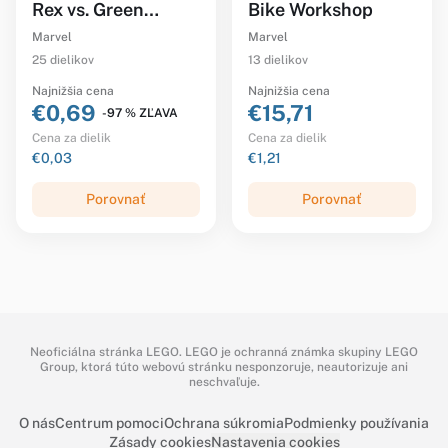
Rex vs. Green
Bike Workshop
Goblin
Marvel
Marvel
25 dielikov
13 dielikov
Najnižšia cena
Najnižšia cena
€0,69
€15,71
-97 % ZĽAVA
Cena za dielik
Cena za dielik
€0,03
€1,21
Porovnať
Porovnať
Neoficiálna stránka LEGO. LEGO je ochranná známka skupiny LEGO
Group, ktorá túto webovú stránku nesponzoruje, neautorizuje ani
neschvaľuje.
O nás
Centrum pomoci
Ochrana súkromia
Podmienky používania
Zásady cookies
Nastavenia cookies