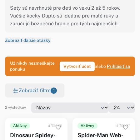
Sety sú navrhnuté pre deti vo veku 2 až 5 rokov.
Väčšie kocky Duplo sú ideálne pre malé ruky a
zaručujú bezpečné hranie pre tých najmenších.
Zobraziť ďalšie otázky
Už nikdy nezmeškajte
Vytvoriť účet
alebo
Prihlásiť sa
ponuku
Zobraziť filtre
1
2 výsledkov
Aktívny
# 10463
Aktívny
# 10607
Dinosaur Spidey-
Spider-Man Web-