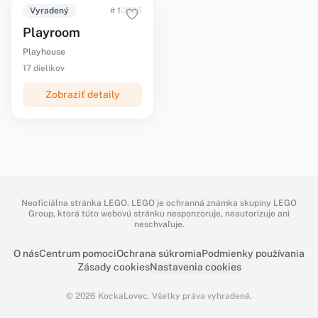
Vyradený
# 10925
Playroom
Playhouse
17 dielikov
Zobraziť detaily
Neoficiálna stránka LEGO. LEGO je ochranná známka skupiny LEGO
Group, ktorá túto webovú stránku nesponzoruje, neautorizuje ani
neschvaľuje.
O nás
Centrum pomoci
Ochrana súkromia
Podmienky používania
Zásady cookies
Nastavenia cookies
© 2026 KockaLovec. Všetky práva vyhradené.