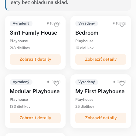
sety bez ohľadu na sklad.
Vyradený
# 10994
Vyradený
# 10926
3in1 Family House
Bedroom
Playhouse
Playhouse
218 dielikov
16 dielikov
Zobraziť detaily
Zobraziť detaily
Vyradený
# 10929
Vyradený
# 10616
Modular Playhouse
My First Playhouse
Playhouse
Playhouse
133 dielikov
25 dielikov
Zobraziť detaily
Zobraziť detaily