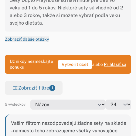
Sety Duplo Playhouse sú navrhnuté pre deti vo
veku od 1 do 5 rokov. Niektoré sety sú vhodné od 2
alebo 3 rokov, takže si môžete vybrať podľa veku
svojho dieťaťa.
Zobraziť ďalšie otázky
Už nikdy nezmeškajte
Vytvoriť účet
alebo
Prihlásiť sa
ponuku
Zobraziť filtre
1
5 výsledkov
Vašim filtrom nezodpovedajú žiadne sety na sklade
- namiesto toho zobrazujeme všetky vyhovujúce