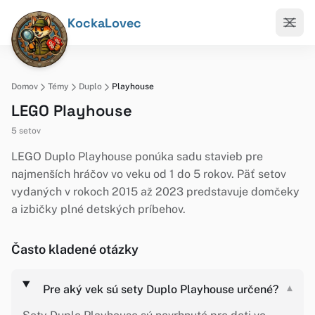
KockaLovec
Domov
Témy
Duplo
Playhouse
LEGO Playhouse
5 setov
LEGO Duplo Playhouse ponúka sadu stavieb pre
najmenších hráčov vo veku od 1 do 5 rokov. Päť setov
vydaných v rokoch 2015 až 2023 predstavuje domčeky
a izbičky plné detských príbehov.
Často kladené otázky
Pre aký vek sú sety Duplo Playhouse určené?
▾