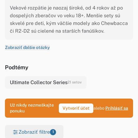
Vekové rozpätie je naozaj široké, od 4 rokov až po
dospelých zberačov vo veku 18+. Menšie sety sú
skvelé pre deti, kým väčšie modely ako Chewbacca
či R2-D2 sú cielené na starších fanúšikov.
Zobraziť ďalšie otázky
Podtémy
Ultimate Collector Series
21 setov
Už nikdy nezmeškajte
Vytvoriť účet
alebo
Prihlásiť sa
ponuku
Zobraziť filtre
1