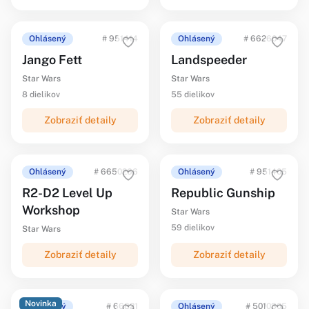
Ohlásený
# 951414
Ohlásený
# 6626047
Jango Fett
Landspeeder
Star Wars
Star Wars
8 dielikov
55 dielikov
Zobraziť detaily
Zobraziť detaily
Ohlásený
# 6650266
Ohlásený
# 951405
R2-D2 Level Up
Republic Gunship
Workshop
Star Wars
59 dielikov
Star Wars
Zobraziť detaily
Zobraziť detaily
Novinka
Ohlásený
# 66821
Ohlásený
# 5010305