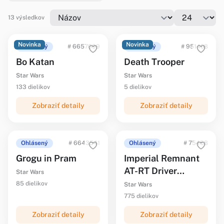
13 výsledkov
Novinka
Novinka
Ohlásený
# 6657699
Ohlásený
# 951408
Bo Katan
Death Trooper
Star Wars
Star Wars
133 dielikov
5 dielikov
Zobraziť detaily
Zobraziť detaily
Ohlásený
# 6643541
Ohlásený
# 75458
Grogu in Pram
Imperial Remnant
AT-RT Driver
Star Wars
Helmet
85 dielikov
Star Wars
775 dielikov
Zobraziť detaily
Zobraziť detaily