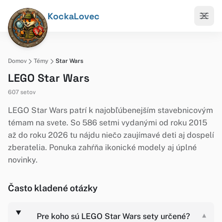
KockaLovec
Domov
Témy
Star Wars
LEGO Star Wars
607 setov
LEGO Star Wars patrí k najobľúbenejším stavebnicovým
témam na svete. So 586 setmi vydanými od roku 2015
až do roku 2026 tu nájdu niečo zaujímavé deti aj dospelí
zberatelia. Ponuka zahŕňa ikonické modely aj úplné
novinky.
Často kladené otázky
Pre koho sú LEGO Star Wars sety určené?
▾