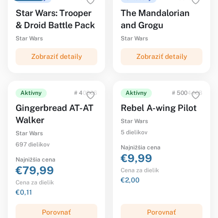
Star Wars: Trooper
The Mandalorian
& Droid Battle Pack
and Grogu
Star Wars
Star Wars
Zobraziť detaily
Zobraziť detaily
Aktívny
# 40806
Aktívny
# 5004408
Gingerbread AT-AT
Rebel A-wing Pilot
Walker
Star Wars
5 dielikov
Star Wars
697 dielikov
Najnižšia cena
€9,99
Najnižšia cena
€79,99
Cena za dielik
€2,00
Cena za dielik
€0,11
Porovnať
Porovnať