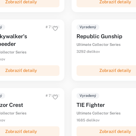
Zobraziť detaily
Zobraziť detaily
ný
# 75341
Vyradený
kywalker's
Republic Gunship
peeder
Ultimate Collector Series
3292 dielikov
ollector Series
kov
Zobraziť detaily
Zobraziť detaily
ný
# 75331
Vyradený
zor Crest
TIE Fighter
ollector Series
Ultimate Collector Series
kov
1685 dielikov
Zobraziť detaily
Zobraziť detaily