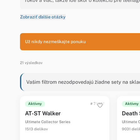
rokov a viac, takže ide skôr o kolekciu pre teena
Zobraziť ďalšie otázky
Už nikdy nezmeškajte ponuku
21 výsledkov
Vašim filtrom nezodpovedajú žiadne sety na skla
Aktívny
# 75417
Aktívny
AT-ST Walker
Death 
Ultimate Collector Series
Ultimate C
1513 dielikov
9031 dieli