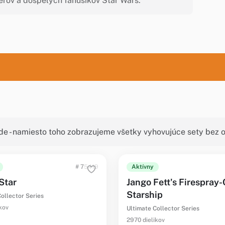
gerov a dospelých fanúšikov Star Wars.
de - namiesto toho zobrazujeme všetky vyhovujúce sety bez o
# 75419
Aktívny
Star
Jango Fett's Firespray-
Starship
ollector Series
kov
Ultimate Collector Series
2970 dielikov