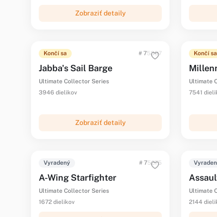
Zobraziť detaily
Končí sa
# 75397
Končí sa
Jabba's Sail Barge
Millen
Ultimate Collector Series
Ultimate C
3946 dielikov
7541 dieli
Zobraziť detaily
Vyradený
# 75275
Vyrade
A-Wing Starfighter
Assaul
Ultimate Collector Series
Ultimate C
1672 dielikov
2144 dieli