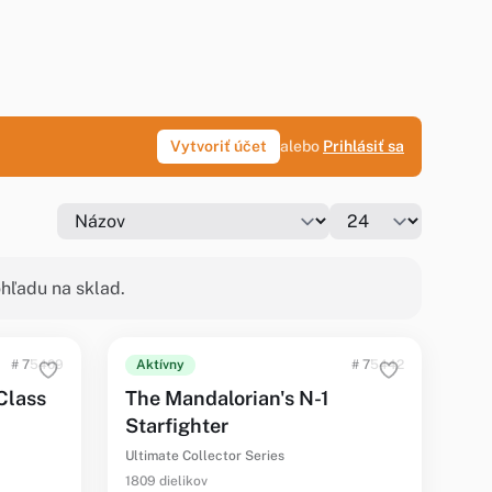
Vytvoriť účet
alebo
Prihlásiť sa
hľadu na sklad.
# 75409
Aktívny
# 75442
Class
The Mandalorian's N-1
Starfighter
Ultimate Collector Series
1809 dielikov