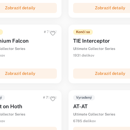
Zobraziť detaily
Zobraziť detaily
# 75192
Končí sa
nium Falcon
TIE Interceptor
ollector Series
Ultimate Collector Series
kov
1931 dielikov
Zobraziť detaily
Zobraziť detaily
ný
# 75098
Vyradený
t on Hoth
AT-AT
ollector Series
Ultimate Collector Series
kov
6785 dielikov