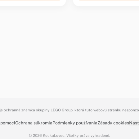
e ochranná známka skupiny LEGO Group, ktorá túto webovú stránku nesponzoru
 pomoci
Ochrana súkromia
Podmienky používania
Zásady cookies
Nast
© 2026 KockaLovec. Všetky práva vyhradené.