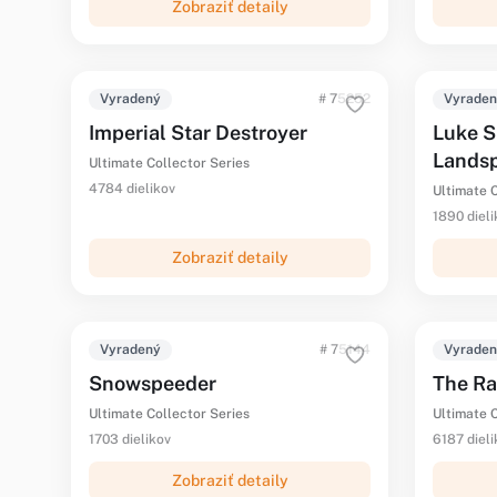
Zobraziť detaily
Vyradený
# 75252
Vyrade
Imperial Star Destroyer
Luke S
Lands
Ultimate Collector Series
4784 dielikov
Ultimate C
1890 dieli
Zobraziť detaily
Vyradený
# 75144
Vyrade
Snowspeeder
The Ra
Ultimate Collector Series
Ultimate C
1703 dielikov
6187 dieli
Zobraziť detaily