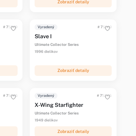
Zobraziť detaily
# 75309
Vyradený
# 75060
Slave I
Ultimate Collector Series
1996 dielikov
Zobraziť detaily
# 75095
Vyradený
# 75355
X-Wing Starfighter
Ultimate Collector Series
1949 dielikov
Zobraziť detaily